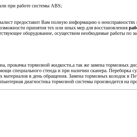
дали при работе системы ABS;
алист предоставит Вам полную информацию о неисправностях и 
озможности принятия тех или иных мер для восстановления
раб
тствующее оборудование, осуществим необходимые работы по з
на, прокачка тормозной жидкости,а так же замена тормозных ди
ощи специального стенда и при наличии сканера. Переборка су
ых материалов в день обращения. Замена тормозных колодок в 
омпьютерная диагностика тормозной системы производится на п